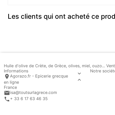
Les clients qui ont acheté ce pro
Huile d'olive de Crète, de Grèce, olives, miel, ouzo... 
Informations
Notre sociét

location_on
Agorazo.fr - Epicerie grecque

en ligne
France
email
isa@toutsurlagrece.com
call
+ 33 6 17 63 46 35