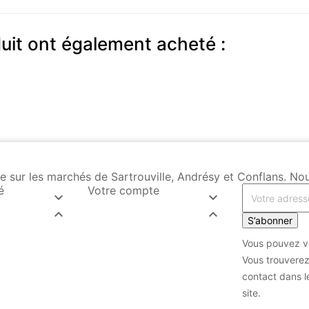
duit ont également acheté :
Vente sur les marchés de Sartrouville, Andrésy et Conflans.
é
Votre compte




S’abonner
Vous pouvez vo
Vous trouverez
contact dans le
site.