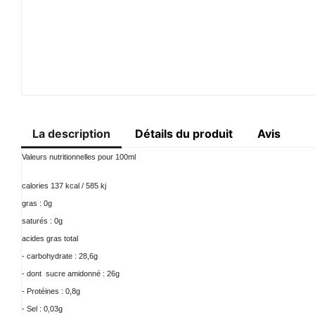
La description
Détails du produit
Avis
Valeurs nutritionnelles pour 100ml
calories 137 kcal / 585 kj
gras : 0g
saturés : 0g
acides gras total
- carbohydrate : 28,6g
- dont
sucre amidonné : 26g
- Protéines : 0,8g
- Sel : 0,03g