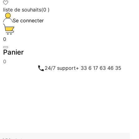
liste de souhaits
(
0
)
Se connecter
0
Panier
0

24/7 support
+ 33 6 17 63 46 35