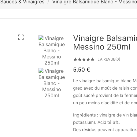
Sauces & Vinaigres
Vinaigre Balsamique Blanc - Messin
Vinaigre Balsami

Messino 250ml
LA REVUE(0)





5,50 €
Le vinaigre balsamique blanc Me
grec avec du moût de raisin conc
goût sucré provient de la ferme
un peu moins d'acidité et de do
Ingrédients : vinaigre de vin bla
potassium). Acidité 6%.
Des résidus peuvent apparaitre