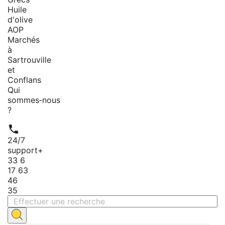
Huile
d'olive
AOP
Marchés
à
Sartrouville
et
Conflans
Qui
sommes‑nous
?

24/7
support
+
33 6
17 63
46
35