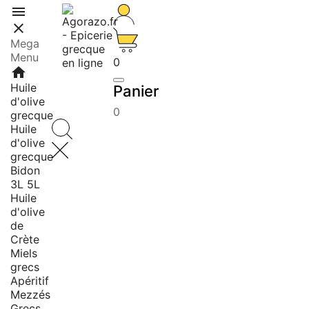


Mega
Menu
0
home
Huile
Panier
d'olive
0
grecque
Huile
d'olive
grecque
Bidon
3L 5L
Huile
d'olive
de
Crète
Miels
grecs
Apéritif
Mezzés
Grecs