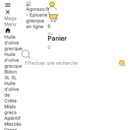


Mega
Menu
0
home
Huile
Panier
d'olive
0
grecque
Huile
d'olive
grecque
Bidon
3L 5L
Huile
d'olive
de
Crète
Miels
grecs
Apéritif
Mezzés
Grecs