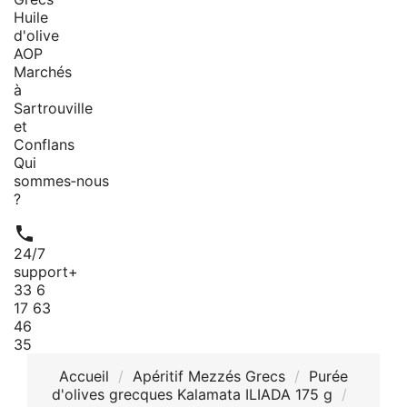
Huile
d'olive
AOP
Marchés
à
Sartrouville
et
Conflans
Qui
sommes‑nous
?

24/7
support
+
33 6
17 63
46
35
Accueil
Apéritif Mezzés Grecs
Purée
d'olives grecques Kalamata ILIADA 175 g