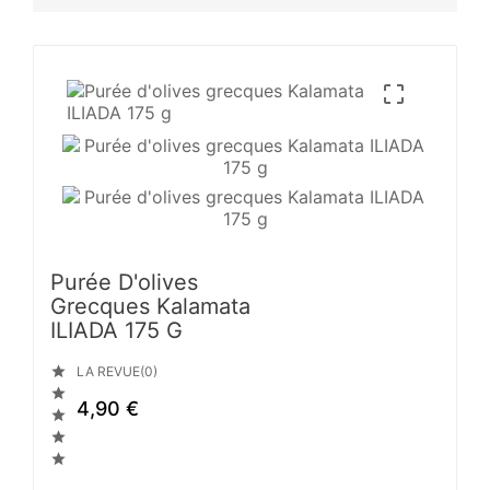

Purée D'olives
Grecques Kalamata
ILIADA 175 G

LA REVUE(0)

4,90 €


