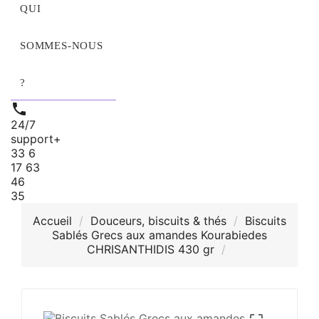
QUI
SOMMES‑NOUS
?

24/7
support
+
33 6
17 63
46
35
Accueil
Douceurs, biscuits & thés
Biscuits
Sablés Grecs aux amandes Kourabiedes
CHRISANTHIDIS 430 gr