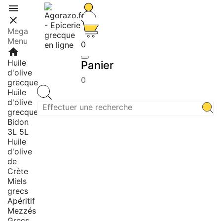


Mega
Menu
0
home
Huile
Panier
d'olive
0
grecque
Huile
d'olive
grecque
Bidon
3L 5L
Huile
d'olive
de
Crète
Miels
grecs
Apéritif
Mezzés
Grecs