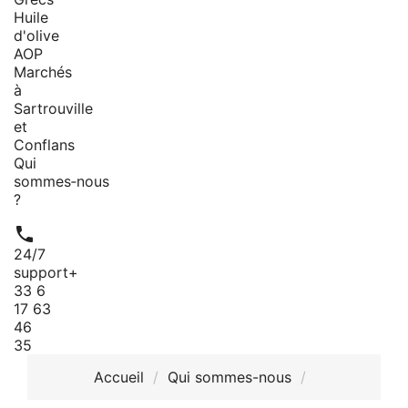
Huile
d'olive
AOP
Marchés
à
Sartrouville
et
Conflans
Qui
sommes‑nous
?

24/7
support
+
33 6
17 63
46
35
Accueil
Qui sommes-nous