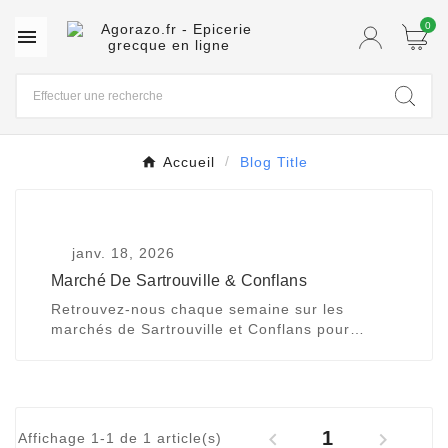
0

Accueil
Blog Title
janv. 18, 2026
Marché De Sartrouville & Conflans
Retrouvez-nous chaque semaine sur les
marchés de Sartrouville et Conflans pour
découvrir nos produits grecs artisanaux : huile
d’olive, olives, miel, mezze et spécialités
traditionnelles. Dates, horaires et infos
pratiques.
1


Affichage 1-1 de 1 article(s)