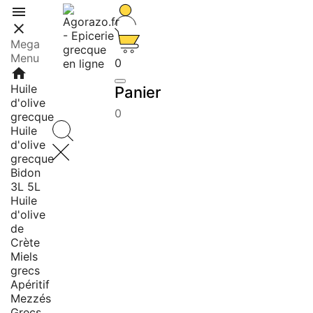


Mega
Menu
0
home
Huile
Panier
d'olive
0
grecque
Huile
d'olive
grecque
Bidon
3L 5L
Huile
d'olive
de
Crète
Miels
grecs
Apéritif
Mezzés
Grecs