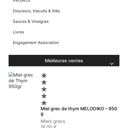
PROMOS
Douceurs, biscuits & thés
Sauces & Vinaigres
Livres
Engagement Association
Meilleures ventes






Miel grec de thym MELODIKO – 950
g
Miels grecs
Prix
18,00 €