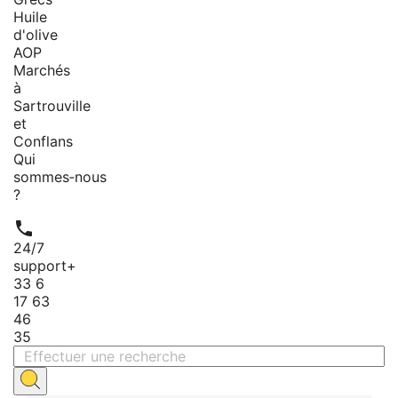
Huile
d'olive
AOP
Marchés
à
Sartrouville
et
Conflans
Qui
sommes‑nous
?

24/7
support
+
33 6
17 63
46
35