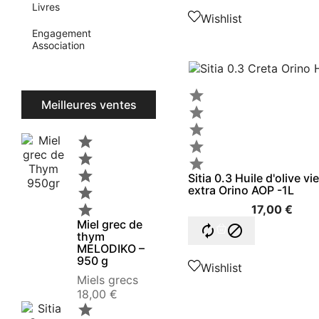
Livres
Wishlist
Engagement
Association

Meilleures ventes







Sitia 0.3 Huile d'olive vi
extra Orino AOP -1L


17,00 €
Miel grec de


thym
MELODIKO –
950 g
Wishlist
Miels grecs
Prix
18,00 €
