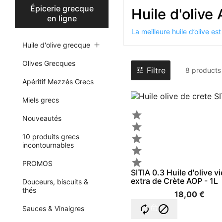
Épicerie grecque
Huile d'olive
en ligne
La meilleure huile d’olive es
Huile d'olive grecque

Olives Grecques
Filtre

8 products
Apéritif Mezzés Grecs
Miels grecs

Nouveautés

10 produits grecs

incontournables


PROMOS
SITIA 0.3 Huile d'olive v
extra de Crète AOP - 1L
Douceurs, biscuits &
thés
18,00 €


Sauces & Vinaigres