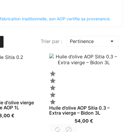
a fabrication traditionnelle, son AOP certifie sa provenance.

Trier par :
Pertinence





le d'olive vierge
te AOP 1L
Huile d’olive AOP Sitia 0.3 –
Extra vierge – Bidon 3L
8,00 €
54,00 €

