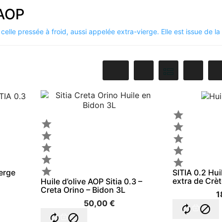
 AOP
t celle pressée à froid, aussi appelée extra-vierge. Elle est issue de l










ierge
SITIA 0.2 Hui
extra de Crè
Huile d’olive AOP Sitia 0.3 –
Creta Orino – Bidon 3L
1
50,00 €



