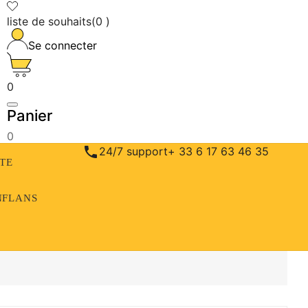
liste de souhaits
(
0
)
Se connecter
0
Panier
0

24/7 support
+ 33 6 17 63 46 35
ÈTE
NFLANS