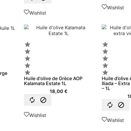
Wishlist
Wishlist










erge
Huile d'olive de Grèce AOP
Huile d’oliv
Kalamata Estate 1L
Iliada – Extr
– 1L
18,00 €
1




Wishlist
Wishlist