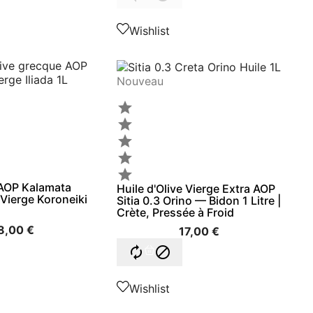
Wishlist
Nouveau





e AOP Kalamata
Huile d'Olive Vierge Extra AOP
a Vierge Koroneiki
Sitia 0.3 Orino — Bidon 1 Litre |
Crète, Pressée à Froid
8,00 €
17,00 €


Wishlist