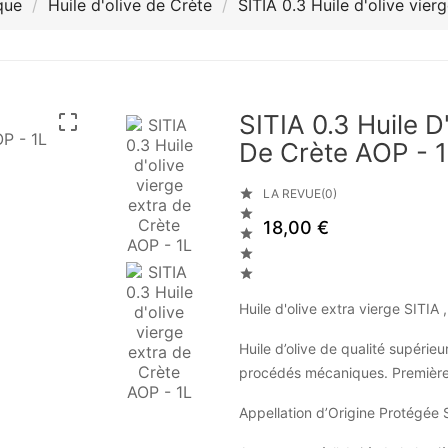
que
Huile d'olive de Crète
SITIA 0.3 Huile d'olive vier
SITIA 0.3 Huile D

De Crète AOP - 

LA REVUE(0)

18,00 €



Huile d'olive extra vierge SITIA 
Huile d’olive de qualité supéri
procédés mécaniques. Première pr
Appellation d’Origine Protégée S