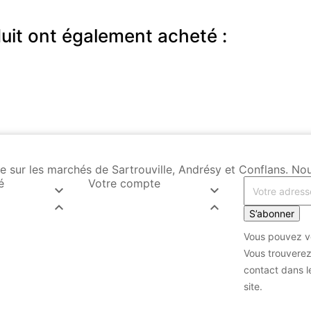
duit ont également acheté :
Vente sur les marchés de Sartrouville, Andrésy et Conflans.
é
Votre compte




S’abonner
Vous pouvez vo
Vous trouverez
contact dans le
site.