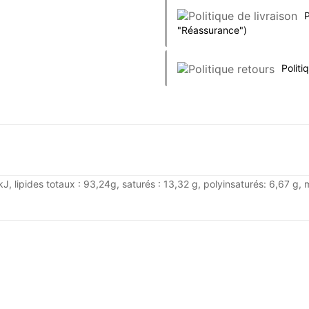
P
"Réassurance")
Politi
J, lipides totaux : 93,24g, saturés : 13,32 g, polyinsaturés: 6,67 g, 