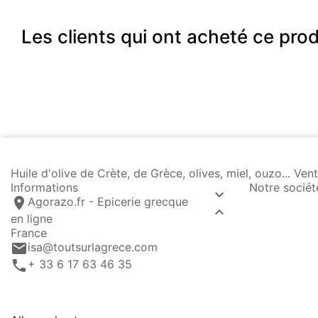
Les clients qui ont acheté ce pro
Huile d'olive de Crète, de Grèce, olives, miel, ouzo... 
Informations
Notre sociét

location_on
Agorazo.fr - Epicerie grecque

en ligne
France
email
isa@toutsurlagrece.com
call
+ 33 6 17 63 46 35