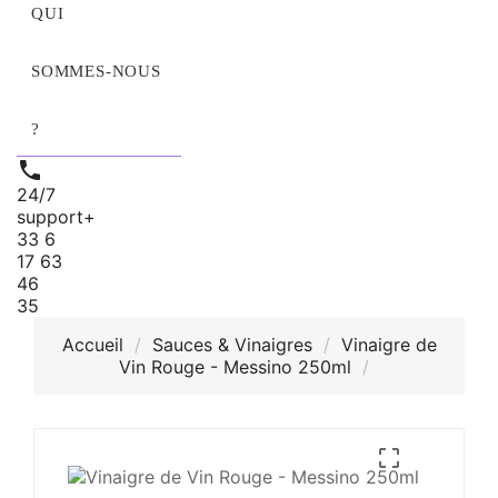
QUI
SOMMES‑NOUS
?

24/7
support
+
33 6
17 63
46
35
Accueil
Sauces & Vinaigres
Vinaigre de
Vin Rouge - Messino 250ml
