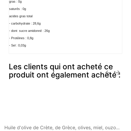
gras : 0g
saturés : 0g
acides gras total
- carbohydrate : 28,6g
- dont
sucre amidonné : 26g
- Protéines : 0,8g
- Sel : 0,03g
Les clients qui ont acheté ce


produit ont également acheté :
Huile d'olive de Crète, de Grèce, olives, miel, ouzo...