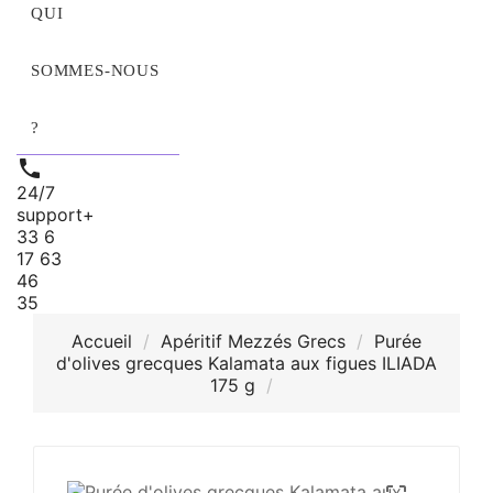
QUI
SOMMES‑NOUS
?

24/7
support
+
33 6
17 63
46
35
Accueil
Apéritif Mezzés Grecs
Purée
d'olives grecques Kalamata aux figues ILIADA
175 g