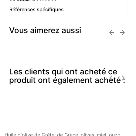
Références spécifiques
Vous aimerez aussi


Les clients qui ont acheté ce


produit ont également acheté :
Huile d'olive de Crète, de Grèce, olives, miel, ouzo...