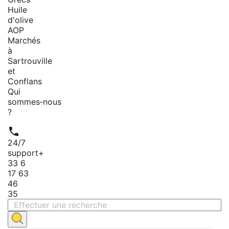
Huile
d'olive
AOP
Marchés
à
Sartrouville
et
Conflans
Qui
sommes‑nous
?

24/7
support
+
33 6
17 63
46
35