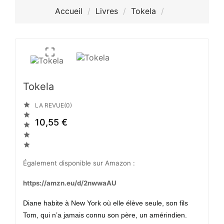
Accueil
Livres
Tokela

Tokela

LA REVUE(0)

10,55 €



Également disponible sur Amazon :
https://amzn.eu/d/2nwwaAU
Diane habite à New York où elle élève seule, son fils
Tom, qui n’a jamais connu son père, un amérindien.