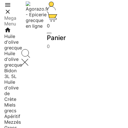


Mega
Menu
0
home
Huile
Panier
d'olive
0
grecque
Huile
d'olive
grecque
Bidon
3L 5L
Huile
d'olive
de
Crète
Miels
grecs
Apéritif
Mezzés
Grecs