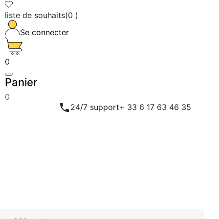
liste de souhaits
(
0
)
Se connecter
0
Panier
0

24/7 support
+ 33 6 17 63 46 35