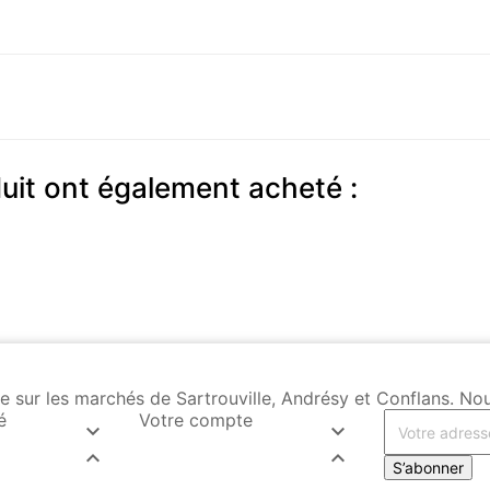
duit ont également acheté :
Vente sur les marchés de Sartrouville, Andrésy et Conflans.
é
Votre compte




S’abonner