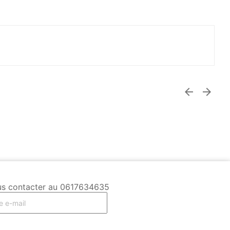


 Nous contacter au 0617634635