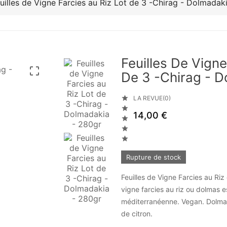
uilles de Vigne Farcies au Riz Lot de 3 -Chirag - Dolmadak
Feuilles De Vigne

De 3 -Chirag - D

LA REVUE(0)

14,00 €



Rupture de stock
Feuilles de Vigne Farcies au Riz
vigne farcies au riz ou dolmas e
méditerranéenne. Vegan. Dolma
de citron.