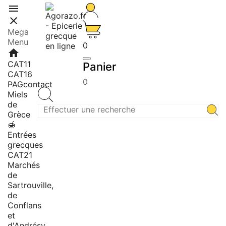


Mega
Menu
0
home
CAT11
Panier
CAT16
0
PAGcontact
Miels
de
Grèce
🍯
Entrées
grecques
CAT21
Marchés
de
Sartrouville,
de
Conflans
et
d'Andrésy