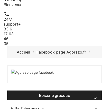
Bienvenue

24/7
support
+
33 6
17 63
46
35
Accueil
Facebook page Agorazo.fr
Epicerie grecque

Huile d'olive grecque
