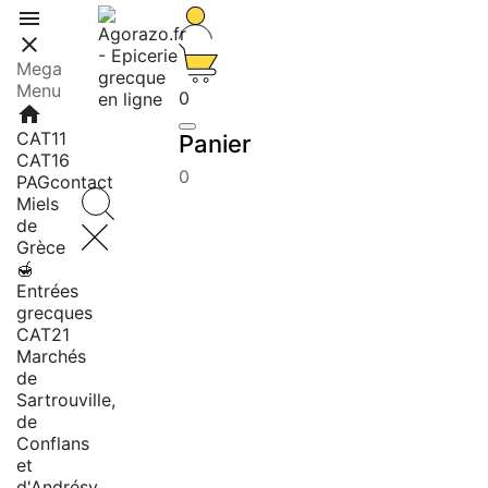


Mega
Menu
0
home
CAT11
Panier
CAT16
0
PAGcontact
Miels
de
Grèce
🍯
Entrées
grecques
CAT21
Marchés
de
Sartrouville,
de
Conflans
et
d'Andrésy