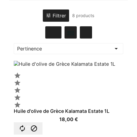
Filtrer

8 products

Pertinence





Huile d'olive de Grèce Kalamata Estate 1L
18,00 €

