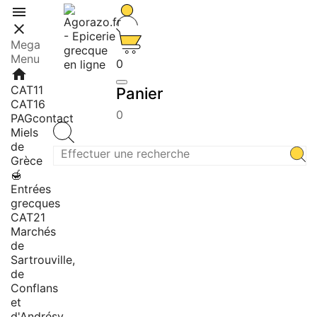


Mega
Menu
0
home
CAT11
Panier
CAT16
0
PAGcontact
Miels
de
Grèce
🍯
Entrées
grecques
CAT21
Marchés
de
Sartrouville,
de
Conflans
et
d'Andrésy