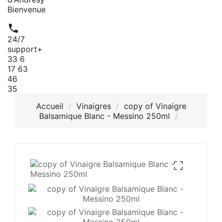
Bienvenue

24/7
support
+
33 6
17 63
46
35
Accueil
Vinaigres
copy of Vinaigre
Balsamique Blanc - Messino 250ml
