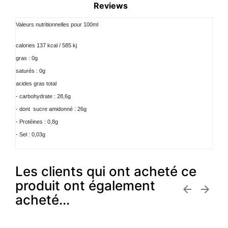
Reviews
Valeurs nutritionnelles pour 100ml
calories 137 kcal / 585 kj
gras : 0g
saturés : 0g
acides gras total
- carbohydrate : 28,6g
- dont
sucre amidonné : 26g
- Protéines : 0,8g
- Sel : 0,03g
Les clients qui ont acheté ce
produit ont également


acheté...