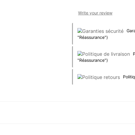
Write your review
Gara
"Réassurance")
P
"Réassurance")
Politi