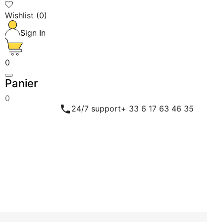
Wishlist
(
0
)
Sign In
0
Panier
0

24/7 support
+ 33 6 17 63 46 35