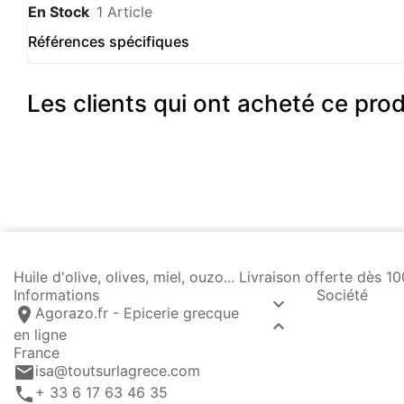
En Stock
1 Article
Références spécifiques
Les clients qui ont acheté ce pro
Huile d'olive, olives, miel, ouzo... Livraison offerte dè
Informations
Société

location_on
Agorazo.fr - Epicerie grecque

en ligne
France
email
isa@toutsurlagrece.com
call
+ 33 6 17 63 46 35