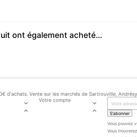
duit ont également acheté...
s 100€ d'achats. Vente sur les marchés de Sartrouville, Andr
Votre compte




S’abonner
Vous pouvez vo
Vous trouverez